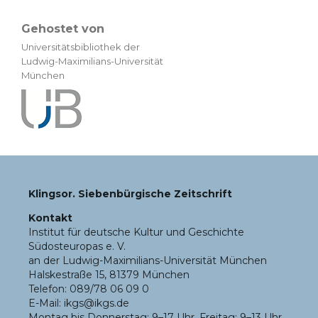
Gehostet von
Universitätsbibliothek der
Ludwig-Maximilians-Universität
München
Klingsor. Siebenbürgische Zeitschrift
Kontakt
Institut für deutsche Kultur und Geschichte
Südosteuropas e. V.
an der Ludwig-Maximilians-Universität München
Halskestraße 15, 81379 München
Telefon: 089/78 06 09 0
E-Mail: ikgs@ikgs.de
Montag bis Donnerstag: 9–17 Uhr, Freitag: 9–13 Uhr