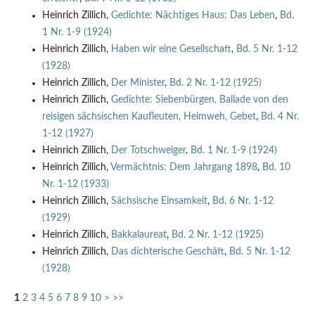
Heinrich Zillich,
Gedichte: Nächtiges Haus; Das Leben
,
Bd.
1 Nr. 1-9 (1924)
Heinrich Zillich,
Haben wir eine Gesellschaft
,
Bd. 5 Nr. 1-12
(1928)
Heinrich Zillich,
Der Minister
,
Bd. 2 Nr. 1-12 (1925)
Heinrich Zillich,
Gedichte: Siebenbürgen, Ballade von den
reisigen sächsischen Kaufleuten, Heimweh, Gebet
,
Bd. 4 Nr.
1-12 (1927)
Heinrich Zillich,
Der Totschweiger
,
Bd. 1 Nr. 1-9 (1924)
Heinrich Zillich,
Vermächtnis: Dem Jahrgang 1898
,
Bd. 10
Nr. 1-12 (1933)
Heinrich Zillich,
Sächsische Einsamkeit
,
Bd. 6 Nr. 1-12
(1929)
Heinrich Zillich,
Bakkalaureat
,
Bd. 2 Nr. 1-12 (1925)
Heinrich Zillich,
Das dichterische Geschäft
,
Bd. 5 Nr. 1-12
(1928)
1
2
3
4
5
6
7
8
9
10
>
>>