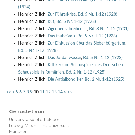
(1934)
Heinrich Zillich,
Zur Führerkrise
,
Bd. 5 Nr. 1-12 (1928)
Heinrich Zillich,
Ruf
,
Bd. 5 Nr. 1-12 (1928)
Heinrich Zillich,
Zigeuner schreiben.....
,
Bd. 8 Nr. 1-12 (1931)
Heinrich Zillich,
Das taube Volk
,
Bd. 5 Nr. 1-12 (1928)
Heinrich Zillich,
Zur Diskussion über das Siebenbürgertum
,
Bd. 5 Nr. 1-12 (1928)
Heinrich Zillich,
Das Jordanwasser
,
Bd. 5 Nr. 1-12 (1928)
Heinrich Zillich,
Kritiker und Schauspieler des Deutschen
Schauspiels in Rumänien
,
Bd. 2 Nr. 1-12 (1925)
Heinrich Zillich,
Die Antialkoholiker
,
Bd. 2 Nr. 1-12 (1925)
<<
<
5
6
7
8
9
10
11
12
13
14
>
>>
Gehostet von
Universitätsbibliothek der
Ludwig-Maximilians-Universität
München