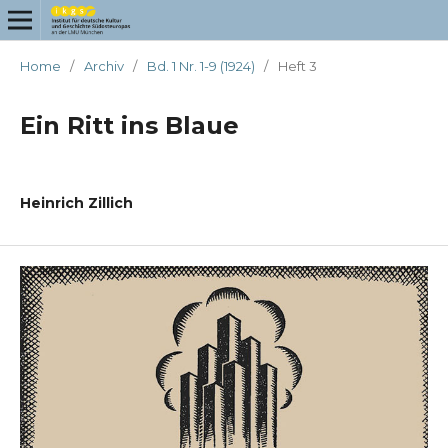
Home
/
Archiv
/
Bd. 1 Nr. 1-9 (1924)
/
Heft 3
Ein Ritt ins Blaue
Heinrich Zillich