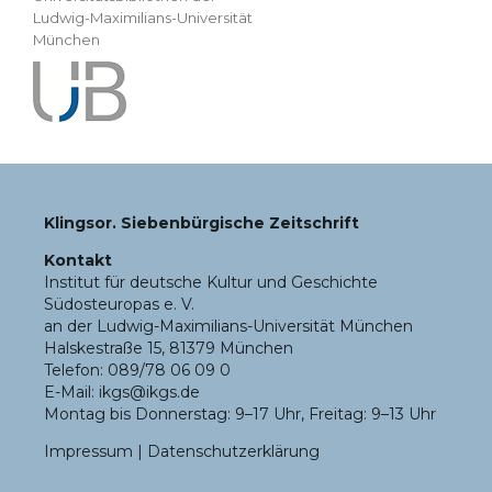
Ludwig-Maximilians-Universität
München
Klingsor. Siebenbürgische Zeitschrift
Kontakt
Institut für deutsche Kultur und Geschichte
Südosteuropas e. V.
an der Ludwig-Maximilians-Universität München
Halskestraße 15, 81379 München
Telefon: 089/78 06 09 0
E-Mail: ikgs@ikgs.de
Montag bis Donnerstag: 9–17 Uhr, Freitag: 9–13 Uhr
Impressum
|
Datenschutzerklärung