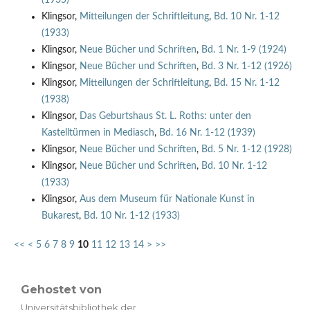
Klingsor,
Mitteilungen der Schriftleitung
,
Bd. 10 Nr. 1-12
(1933)
Klingsor,
Neue Bücher und Schriften
,
Bd. 1 Nr. 1-9 (1924)
Klingsor,
Neue Bücher und Schriften
,
Bd. 3 Nr. 1-12 (1926)
Klingsor,
Mitteilungen der Schriftleitung
,
Bd. 15 Nr. 1-12
(1938)
Klingsor,
Das Geburtshaus St. L. Roths: unter den
Kastelltürmen in Mediasch
,
Bd. 16 Nr. 1-12 (1939)
Klingsor,
Neue Bücher und Schriften
,
Bd. 5 Nr. 1-12 (1928)
Klingsor,
Neue Bücher und Schriften
,
Bd. 10 Nr. 1-12
(1933)
Klingsor,
Aus dem Museum für Nationale Kunst in
Bukarest
,
Bd. 10 Nr. 1-12 (1933)
<<
<
5
6
7
8
9
10
11
12
13
14
>
>>
Gehostet von
Universitätsbibliothek der