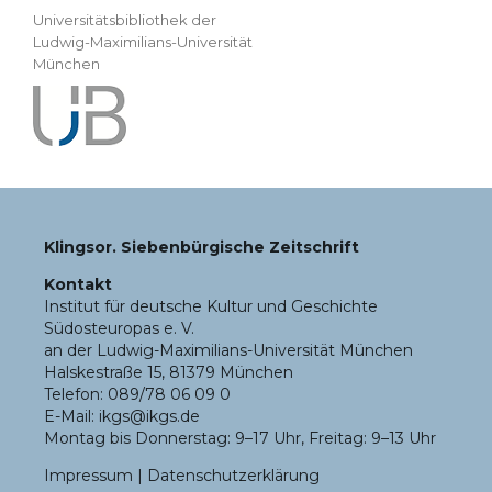
Universitätsbibliothek der
Ludwig-Maximilians-Universität
München
Klingsor. Siebenbürgische Zeitschrift
Kontakt
Institut für deutsche Kultur und Geschichte
Südosteuropas e. V.
an der Ludwig-Maximilians-Universität München
Halskestraße 15, 81379 München
Telefon: 089/78 06 09 0
E-Mail: ikgs@ikgs.de
Montag bis Donnerstag: 9–17 Uhr, Freitag: 9–13 Uhr
Impressum
|
Datenschutzerklärung