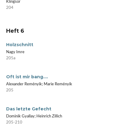
Klingsor
204
Heft 6
Holzschnitt
Nagy Imre
205a
Oft ist mir bang....
Alexander Reményik; Marie Reményik
205
Das letzte Gefecht
Dominik Gyallay; Heinrich Zillich
205-210