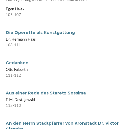
Eine Ergänzung als Offener Brief an Erwin Reisner
Egon Hajek
105-107
Die Operette als Kunstgattung
Dr. Hermann Haas
108-111
Gedanken
Otto Folberth
111-112
Aus einer Rede des Staretz Sossima
F. M. Dostojewski
112-113
An den Herrn Stadtpfarrer von Kronstadt Dr. Viktor
Glondys