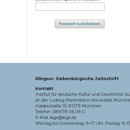
Passwort zurücksetzen
Klingsor. Siebenbürgische Zeitschrift
Kontakt
Institut für deutsche Kultur und Geschichte Sü
an der Ludwig-Maximilians-Universität Münch
Halskestraße 15, 81379 München
Telefon: 089/78 06 09 0
E-Mail: ikgs@ikgs.de
Montag bis Donnerstag: 9–17 Uhr, Freitag: 9–1