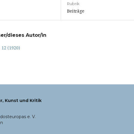
Rubrik
Beiträge
er/dieses Autor/in
. 12 (1920)
r, Kunst und Kritik
dosteuropas e. V.
en