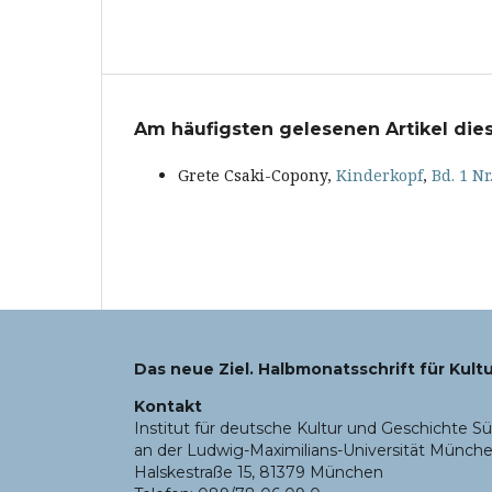
Am häufigsten gelesenen Artikel dies
Grete Csaki-Copony,
Kinderkopf
,
Bd. 1 Nr
Das neue Ziel. Halbmonatsschrift für Kultu
Kontakt
Institut für deutsche Kultur und Geschichte Sü
an der Ludwig-Maximilians-Universität Münch
Halskestraße 15, 81379 München