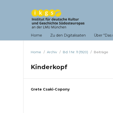
Home
Zu den Digitalisaten
Über "Das 
Home
/
Archiv
/
Bd. 1 Nr. 11 (1920)
/
Beiträge
Kinderkopf
Grete Csaki-Copony