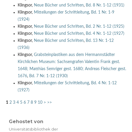
Klingsor,
Neue Bücher und Schriften
,
Bd. 8 Nr. 1-12 (1931)
Klingsor,
Mitteilungen der Schriftleitung
,
Bd. 1 Nr. 1-9
(1924)
Klingsor,
Neue Bücher und Schriften
,
Bd. 2 Nr. 1-12 (1925)
Klingsor,
Neue Bücher und Schriften
,
Bd. 4 Nr. 1-12 (1927)
Klingsor,
Neue Bücher und Schriften
,
Bd. 13 Nr. 1-12
(1936)
Klingsor,
Grabsteinplastiken aus dem Hermannstädter
Kirchlichen Museum: Sachsengrafen Valentin Frank gest.
1648; Matthias Semriger gest. 1680; Andreas Fleischer gest.
1676
,
Bd. 7 Nr. 1-12 (1930)
Klingsor,
Mitteilungen der Schriftleitung
,
Bd. 4 Nr. 1-12
(1927)
1
2
3
4
5
6
7
8
9
10
>
>>
Gehostet von
Universitätsbibliothek der