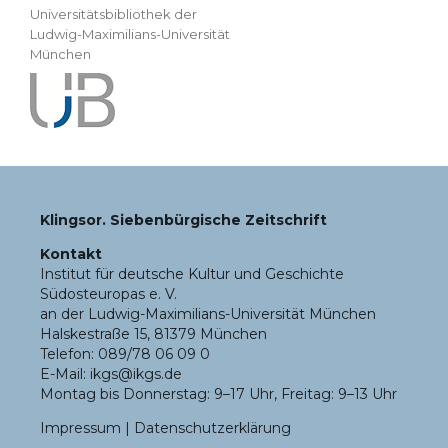
Universitätsbibliothek der
Ludwig-Maximilians-Universität
München
Klingsor. Siebenbürgische Zeitschrift
Kontakt
Institut für deutsche Kultur und Geschichte
Südosteuropas e. V.
an der Ludwig-Maximilians-Universität München
Halskestraße 15, 81379 München
Telefon: 089/78 06 09 0
E-Mail: ikgs@ikgs.de
Montag bis Donnerstag: 9–17 Uhr, Freitag: 9–13 Uhr
Impressum
|
Datenschutzerklärung