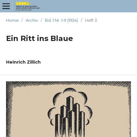
Home
/
Archiv
/
Bd. 1 Nr. 1-9 (1924)
/
Heft 3
Ein Ritt ins Blaue
Heinrich Zillich