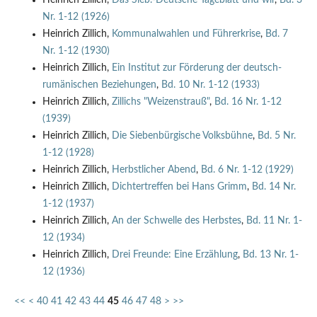
Nr. 1-12 (1926)
Heinrich Zillich,
Kommunalwahlen und Führerkrise
,
Bd. 7
Nr. 1-12 (1930)
Heinrich Zillich,
Ein Institut zur Förderung der deutsch-
rumänischen Beziehungen
,
Bd. 10 Nr. 1-12 (1933)
Heinrich Zillich,
Zillichs "Weizenstrauß"
,
Bd. 16 Nr. 1-12
(1939)
Heinrich Zillich,
Die Siebenbürgische Volksbühne
,
Bd. 5 Nr.
1-12 (1928)
Heinrich Zillich,
Herbstlicher Abend
,
Bd. 6 Nr. 1-12 (1929)
Heinrich Zillich,
Dichtertreffen bei Hans Grimm
,
Bd. 14 Nr.
1-12 (1937)
Heinrich Zillich,
An der Schwelle des Herbstes
,
Bd. 11 Nr. 1-
12 (1934)
Heinrich Zillich,
Drei Freunde: Eine Erzählung
,
Bd. 13 Nr. 1-
12 (1936)
<<
<
40
41
42
43
44
45
46
47
48
>
>>