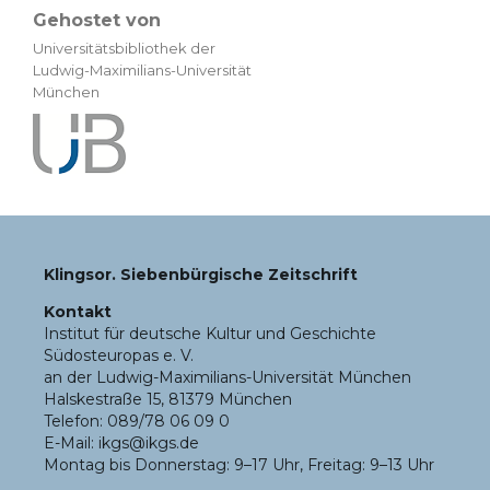
Gehostet von
Universitätsbibliothek der
Ludwig-Maximilians-Universität
München
Klingsor. Siebenbürgische Zeitschrift
Kontakt
Institut für deutsche Kultur und Geschichte
Südosteuropas e. V.
an der Ludwig-Maximilians-Universität München
Halskestraße 15, 81379 München
Telefon: 089/78 06 09 0
E-Mail: ikgs@ikgs.de
Montag bis Donnerstag: 9–17 Uhr, Freitag: 9–13 Uhr